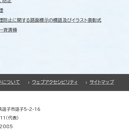
て防止
煙
煙防止に関する路面標示の標語及びイラスト表彰式
一斉清掃
いについて
ウェブアクセシビリティ
サイトマップ
県逗子市逗子5-2-16
11（代表）
2085