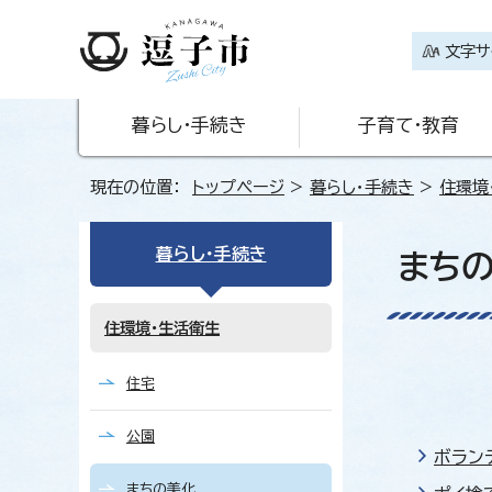
文字サ
暮らし・手続き
子育て・教育
現在の位置：
トップページ
>
暮らし・手続き
>
住環境
暮らし・手続き
まち
住環境・生活衛生
住宅
公園
ボラン
まちの美化