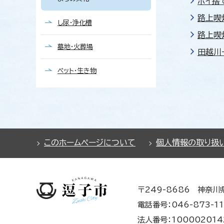
ポイ捨
路上喫
し尿・浄化槽
路上喫
墓地・火葬場
田越川
ペット・生き物
このホームページについて
個人情報の取り扱
〒249-8686 神奈川
電話番号：046-873-11
法人番号：100002014