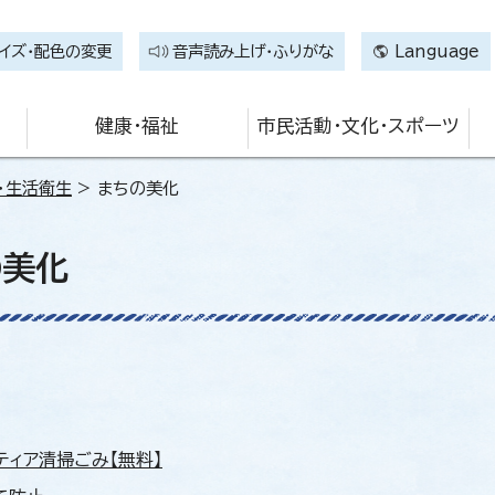
イズ・配色の変更
音声読み上げ・ふりがな
Language
健康・福祉
市民活動・文化・スポーツ
・生活衛生
> まちの美化
の美化
ティア清掃ごみ【無料】