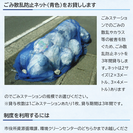
ごみ散乱防止ネット（青色）をお貸しします
ごみステーショ
ンでのごみの
散乱やカラス
等の被害を防
ぐため、ごみ散
乱防止ネットを
3年間貸与しま
す。ネットは2サ
イズ（2×3メー
トル、3×4メー
トル）あります
のでごみステーションの規模でお選びください。
※貸与枚数は1ごみステーションあたり1枚、貸与期間は3年間です。
制度を利用するには
市役所資源循環課、環境クリーンセンターのどちらかまでお越しくださ