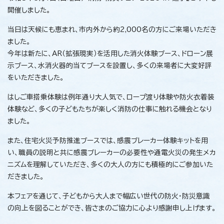
開催しました。
当日は天候にも恵まれ、市内外から約2,000名の方にご来場いただき
ました。
今年は新たに、AR（拡張現実）を活用した消火体験ブース、ドローン展
示ブース、水消火器的当てブースを設置し、多くの来場者に大変好評
をいただきました。
はしご車搭乗体験は例年通り大人気で、ロープ渡り体験や防火衣着装
体験など、多くの子どもたちが楽しく消防の仕事に触れる機会となり
ました。
また、住宅火災予防推進ブースでは、感震ブレーカー体験キットを用
い、職員の説明と共に感震ブレーカーの必要性や通電火災の発生メカ
ニズムを理解していただき、多くの大人の方にも積極的にご参加いた
だきました。
本フェアを通じて、子どもから大人まで幅広い世代の防火・防災意識
の向上を図ることができ、皆さまのご協力に心より感謝申し上げます。