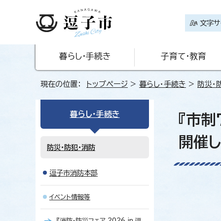
文字サ
暮らし・手続き
子育て・教育
現在の位置：
トップページ
>
暮らし・手続き
>
防災・
暮らし・手続き
『市制
開催し
防災・防犯・消防
逗子市消防本部
イベント情報等
『消防・防災フェア 2026 in 逗