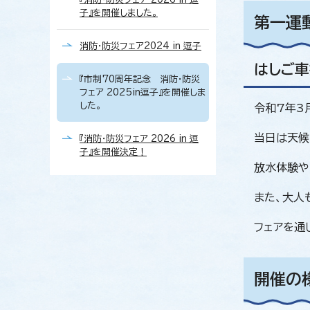
子』を開催しました。
第一運
消防・防災フェア2024 in 逗子
はしご
『市制70周年記念 消防・防災
フェア 2025in逗子』を開催しま
した。
令和7年3
当日は天候
『消防・防災フェア 2026 in 逗
子』を開催決定！
放水体験や
また、大人
フェアを通
開催の