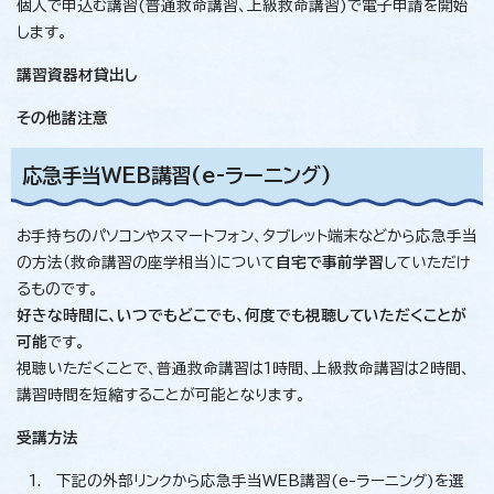
個人で申込む講習(普通救命講習、上級救命講習)で電子申請を開始
します。
講習資器材貸出し
その他諸注意
応急手当WEB講習(e-ラーニング)
お手持ちのパソコンやスマートフォン、タブレット端末などから応急手当
の方法（救命講習の座学相当）について
自宅で事前学習
していただけ
るものです。
好きな時間に、いつでもどこでも、何度でも視聴していただくことが
可能
です。
視聴いただくことで、普通救命講習は1時間、上級救命講習は2時間、
講習時間を短縮することが可能となります。
受講方法
下記の外部リンクから応急手当WEB講習(e-ラーニング)を選