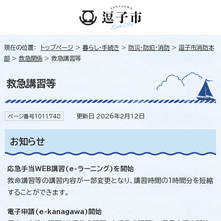
現在の位置：
トップページ
>
暮らし・手続き
>
防災・防犯・消防
>
逗子市消防本
部
>
救急関係
> 救急講習等
救急講習等
更新日 2026年2月12日
ページ番号1011748
お知らせ
応急手当WEB講習(e-ラーニング)を開始
救命講習等の講習内容が一部変更となり、講習時間の1時間分を短縮
することができます。
電子申請(e-kanagawa)開始