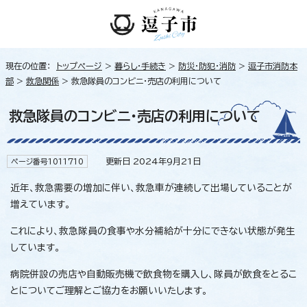
現在の位置：
トップページ
>
暮らし・手続き
>
防災・防犯・消防
>
逗子市消防本
部
>
救急関係
> 救急隊員のコンビニ・売店の利用について
救急隊員のコンビニ・売店の利用について
更新日 2024年9月21日
ページ番号1011710
近年、救急需要の増加に伴い、救急車が連続して出場していることが
増えています。
これにより、救急隊員の食事や水分補給が十分にできない状態が発生
しています。
病院併設の売店や自動販売機で飲食物を購入し、隊員が飲食をとるこ
とについてご理解とご協力をお願いいたします。