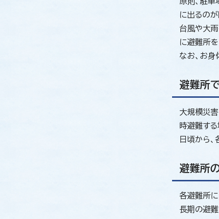
原則、駐車
に出るのが
台風や大雨
に避難所を
なお、お身
避難所
大規模災害
時避難する
日頃から、
避難所
各避難所に
長期の避難