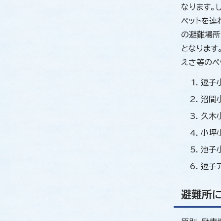
なります。
ペットを連
の避難場所
となります
えさ等のペ
逗子小
沼間小
久木小
小坪小
池子小
逗子ア
避難所