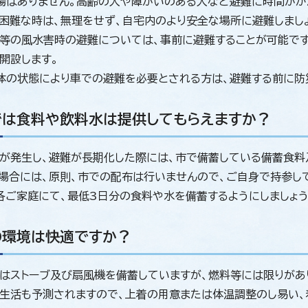
場はありません。高齢の人や障がいのある人など避難に時間がか
困難な時は、無理をせず、自宅内のより安全な場所に避難しまし
等の風水害時の避難については、事前に避難することが可能です
開設します。
体の状態により車での避難を必要とされる方は、避難する前に防
では食料や飲料水は提供してもらえますか？
が発生し、避難が長期化した際には、市で備蓄している備蓄食料
場合には、原則、市での配布は行いませんので、ご自身で持参し
各ご家庭にて、最低3日分の食料や水を備蓄するようにしましょう
の環境は快適ですか？
はストーブ及び扇風機を備蓄していますが、燃料等には限りがあ
生活も予測されますので、上着の用意または体温調整のし易い、