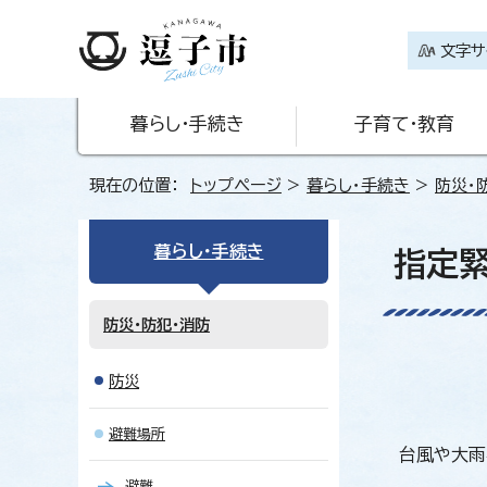
文字サ
暮らし・手続き
子育て・教育
現在の位置：
トップページ
>
暮らし・手続き
>
防災・
暮らし・手続き
指定緊
防災・防犯・消防
防災
避難場所
台風や大雨
避難