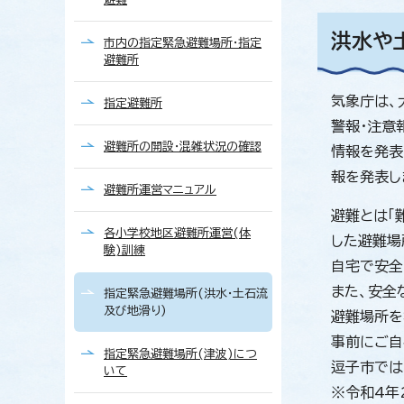
洪水や
市内の指定緊急避難場所・指定
避難所
気象庁は、
指定避難所
警報・注意
避難所の開設・混雑状況の確認
情報を発表
報を発表し
避難所運営マニュアル
避難とは「
各小学校地区避難所運営(体
した避難場
験)訓練
自宅で安全
また、安全
指定緊急避難場所(洪水・土石流
及び地滑り)
避難場所を
事前にご自
指定緊急避難場所(津波)につ
逗子市では
いて
※令和4年