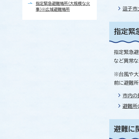
指定緊急避難場所（大規模な火
逗子市
事）※広域避難場所
指定緊
指定緊急避
など異常な
※台風や大
前に避難所
市内の
避難所
避難に