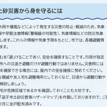
土砂災害から身を守るには
大雨や暴風などによって発生する災害の防止・軽減のため、気象
報や早期注意情報（警報級の可能性）、気象情報などの防災気象
します。これらの情報や気象予測をもとに、市では、各種避難情
ます。
難」を「避」けることであり、安全を確保することです。行政が指定
所への立退き避難だけが避難行動ではありません。災害時には
を確保できる場合には、屋内での安全確保に努めてください。
な親戚や友人宅も避難場所としておくなど、日頃から避難行動や
検討しましょう。
宅が危険区域であるかを確認しておくことも大切です。
「逗子市土砂災害等ハザードマップ」を作製しておりますので、ご
2月に全戸配布済みです。