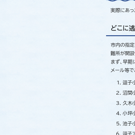
実際にあっ
どこに
市内の指定
難所が開設
まず、早期
メール等で
逗子小
沼間小
久木小
小坪小
池子小
逗子ア