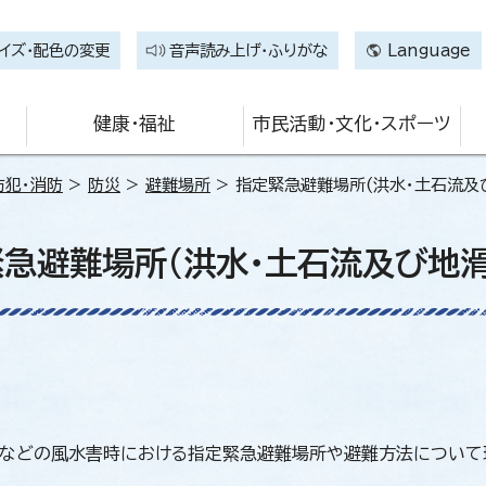
イズ・配色の変更
音声読み上げ・ふりがな
Language
健康・福祉
市民活動・文化・スポーツ
防犯・消防
>
防災
>
避難場所
> 指定緊急避難場所(洪水・土石流及
急避難場所(洪水・土石流及び地滑
などの風水害時における指定緊急避難場所や避難方法について理