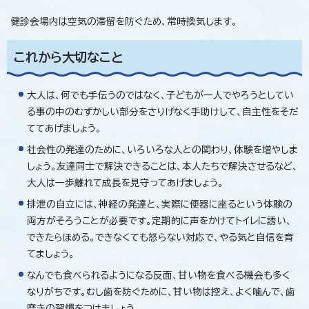
健診会場内は空気の滞留を防ぐため、常時換気します。
これから大切なこと
大人は、何でも手伝うのではなく、子どもが一人でやろうとしてい
る事の中のむずかしい部分をさりげなく手助けして、自主性をそだ
ててあげましょう。
社会性の発達のために、いろいろな人との関わり、体験を増やしま
しょう。友達同士で解決できることは、本人たちで解決させるなど、
大人は一歩離れて成長を見守ってあげましょう。
排泄の自立には、神経の発達と、実際に便器に座るという体験の
両方がそろうことが必要です。定期的に声をかけてトイレに誘い、
できたらほめる。できなくても怒らない対応で、やる気と自信を育
てましょう。
なんでも食べられるようになる反面、甘い物を食べる機会も多く
なりがちです。むし歯を防ぐために、甘い物は控え、よく噛んで、歯
磨きの習慣をつけましょう。