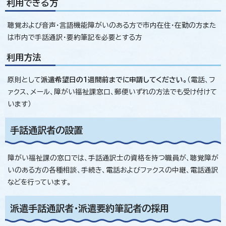
利用できる方
聴覚および音声・言語機能障がいのある方で市内在住・在勤の方また
は市内で手話通訳・要約筆記を必要とする方
利用方法
原則として
派遣希望日の1週間前までに申請してください。
（電話、フ
ァクス、メール、障がい福祉課窓口、郵便いずれの方法でも受け付けて
います）
手話通訳者の設置
障がい福祉課の窓口では、手話通訳士の資格を持つ職員が、聴覚障が
いのある方の各種相談、手続き、電話およびファクスの中継、電話通訳
などを行っています。
派遣手話通訳者・派遣要約筆記者の採用