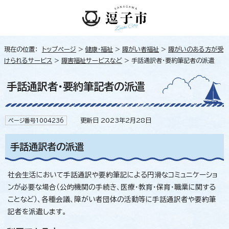
現在の位置：
トップページ
>
健康・福祉
>
障がい者福祉
>
障がいのある方が受
けられるサービス
>
障害福祉サービスなど
> 手話通訳者・要約筆記者の派遣
手話通訳者・要約筆記者の派遣
更新日 2023年2月28日
ページ番号1004236
手話通訳者の派遣
社会生活において手話通訳や要約筆記による円滑なコミュニケーショ
ンが必要な場合（公的機関の手続き、医療・教育・保育・職業に関する
ことなど）、各種会議、障がい者団体の活動等に手話通訳者や要約筆
記者を派遣します。