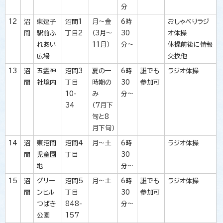
分
12
沼
東逗子
沼間1
月～金
6時
おしゃべりラジ
間
駅前ふ
丁目2
（3月～
30
オ体操
れあい
11月）
分～
体操前後に情報
広場
交換他
13
沼
五霊神
沼間3
夏の一
6時
誰でも
ラジオ体操
間
社境内
丁目
時期の
30
参加可
10-
み
分～
34
（7月下
旬と8
月下旬）
14
沼
東沼間
沼間4
月～土
6時
ラジオ体操
間
児童園
丁目
30
地
分～
15
沼
グリー
沼間5
月～土
6時
誰でも
ラジオ体操
間
ンヒル
丁目
30
参加可
つばき
848-
分～
公園
157