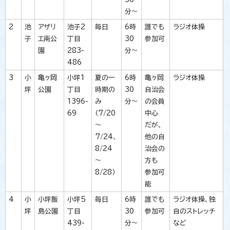
分～
2
池
アザリ
池子2
毎日
6時
誰でも
ラジオ体操
子
エ南公
丁目
30
参加可
園
283-
分～
486
3
小
亀ヶ岡
小坪1
夏の一
6時
亀ヶ岡
ラジオ体操
坪
公園
丁目
時期の
30
自治会
1396-
み
分～
の会員
69
（7/20
中心
～
だが、
7/24、
他の自
8/24
治会の
～
方も
8/28）
参加可
能
4
小
小坪飯
小坪5
毎日
6時
誰でも
ラジオ体操、独
坪
島公園
丁目
30
参加可
自のストレッチ
439-
分～
など