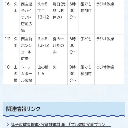
16
久
西友逗
久木8
毎日（元
6時
誰でも
ラジオ体操
木
子ハイ
丁目
旦はお
30
参加可
ランド
13-12
休み）
分～
店前広
場
17
久
西友前
久木8-
夏の一
6時
子ども
ラジオ体操
木
ボンジ
13-12
時期の
30
ュール
み
分～
広場
18
山
トーテ
山の根
火
9時
誰でも
ラジオ体操
の
ムポー
1-5
30
参加可
根
ル広場
分～
関連情報リンク
逗子市健康増進・食育推進計画 「ずし健康食育プラン」