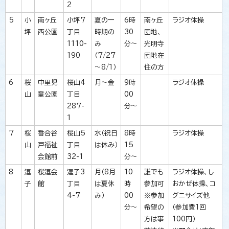
2
5
小
南ヶ丘
小坪7
夏の一
6時
南ヶ丘
ラジオ体操
坪
西公園
丁目
時期の
30
団地、
1110-
み
分～
光明寺
190
（7/27
団地在
～8/1）
住の方
6
桜
中里児
桜山4
月～金
9時
ラジオ体操
山
童公園
丁目
00
287-
分～
1
7
桜
番合谷
桜山5
水（祝日
8時
ラジオ体操
山
戸福祉
丁目
は休み）
15
会館前
32-1
分～
8
逗
桜逗会
逗子3
月（8月
10
誰でも
ラジオ体操、し
子
館
丁目
は夏休
時
参加可
おかぜ体操、コ
4-7
み）
00
※参加
グニサイズ他
分～
希望の
（参加費1回
方は事
100円）