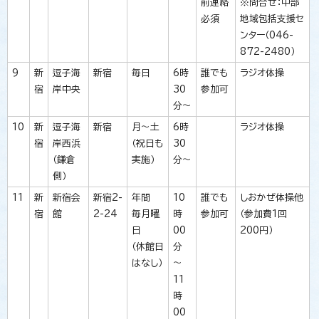
前連絡
※問合せ：中部
必須
地域包括支援セ
ンター（046-
872-2480）
9
新
逗子海
新宿
毎日
6時
誰でも
ラジオ体操
宿
岸中央
30
参加可
分～
10
新
逗子海
新宿
月～土
6時
ラジオ体操
宿
岸西浜
（祝日も
30
（鎌倉
実施）
分～
側）
11
新
新宿会
新宿2-
年間
10
誰でも
しおかぜ体操他
宿
館
2-24
毎月曜
時
参加可
（参加費1回
日
00
200円）
（休館日
分
はなし）
～
11
時
00