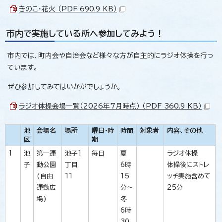
きのこ・花火 （PDF 690.9 KB）
市内で実施している所へ参加してみよう！
市内では、町内会や自治会など様々な方が自主的にラジオ体操を行っ
ています。
ぜひ参加してみてはいかがでしょうか。
ラジオ体操会場一覧（2026年7月時点） （PDF 360.9 KB）
地
会場名
場所
曜日・時
時間
対象者
内容、その他
区
期
1
池
第一運
池子1
毎日
夏
ラジオ体操
子
動公園
丁目
6時
体操後にストレ
(自由
11
15
ッチ実施含めて
運動広
分～
25分
場)
冬
6時
30