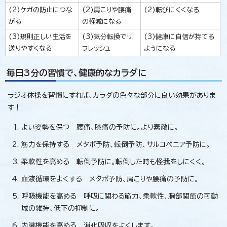
(2)ケガの防止につな
(2)肩こりや腰痛
(2)転びにくくなる
がる
の軽減になる
(3)規則正しい生活を
(3)気分転換でリ
(3)健康に自信が持てる
送りやすくなる
フレッシュ
ようになる
毎日3分の習慣で、健康的なカラダに
ラジオ体操を習慣にすれば、カラダの色々な部分に良い効果がありま
す！
よい姿勢を保つ 腰痛、膝痛の予防に。より素敵に。
筋力を保持する メタボ予防、転倒予防、サルコぺニア予防に。
柔軟性を高める 転倒予防に。転倒した時も怪我をしにくく。
血液循環をよくする メタボ予防、肩こりや腰痛の予防に。
呼吸機能を高める 呼吸に関わる筋力、柔軟性、胸部関節の可動
域の維持、低下の抑制に。
内臓機能を高める 消化吸収をよくします。