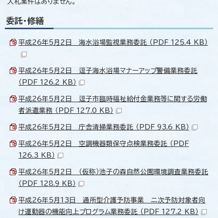
入札案件はありません。
委託・修繕
平成26年5月2日 海水浴場監視業務委託 （PDF 125.4 KB）
平成26年5月2日 逗子海水浴場マナーアップ警備業務委託
（PDF 126.2 KB）
平成26年5月2日 逗子市臨時福祉給付金業務等に関する労働
者派遣業務 （PDF 127.0 KB）
平成26年5月2日 庁舎清掃業務委託 （PDF 93.6 KB）
平成26年5月2日 空調機器類保守点検業務委託 （PDF
126.3 KB）
平成26年5月2日 （仮称）池子の森自然公園環境調査業務委託
（PDF 128.9 KB）
平成26年5月13日 通所型介護予防事業 二次予防対象者向
け運動器の機能向上プログラム業務委託 （PDF 127.2 KB）