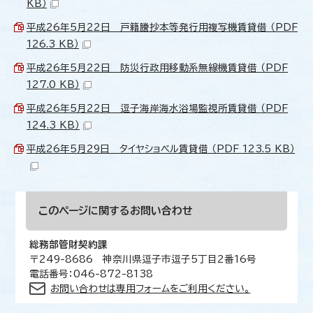
KB）
平成26年5月22日 戸籍謄抄本等発行用複写機賃貸借 （PDF
126.3 KB）
平成26年5月22日 防災行政用移動系無線機賃貸借 （PDF
127.0 KB）
平成26年5月22日 逗子海岸海水浴場監視所賃貸借 （PDF
124.3 KB）
平成26年5月29日 タイヤショベル賃貸借 （PDF 123.5 KB）
このページに関する
お問い合わせ
総務部管財契約課
〒249-8686 神奈川県逗子市逗子5丁目2番16号
電話番号：046-872-8138
お問い合わせは専用フォームをご利用ください。