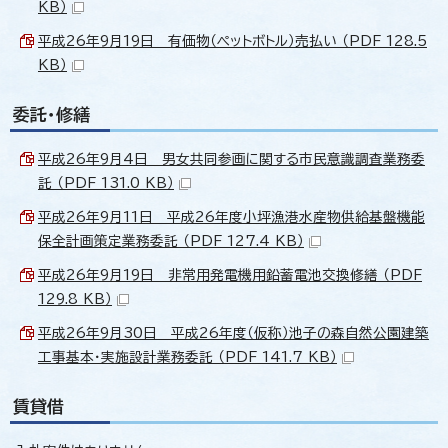
KB）
平成26年9月19日 有価物（ペットボトル）売払い （PDF 128.5
KB）
委託・修繕
平成26年9月4日 男女共同参画に関する市民意識調査業務委
託 （PDF 131.0 KB）
平成26年9月11日 平成26年度小坪漁港水産物供給基盤機能
保全計画策定業務委託 （PDF 127.4 KB）
平成26年9月19日 非常用発電機用鉛蓄電池交換修繕 （PDF
129.8 KB）
平成26年9月30日 平成26年度（仮称）池子の森自然公園建築
工事基本・実施設計業務委託 （PDF 141.7 KB）
賃貸借