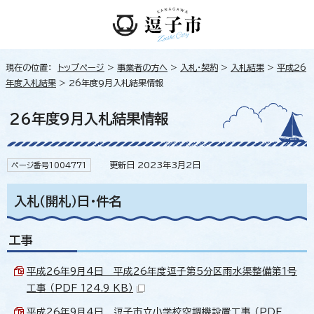
現在の位置：
トップページ
>
事業者の方へ
>
入札・契約
>
入札結果
>
平成26
年度入札結果
> 26年度9月入札結果情報
26年度9月入札結果情報
更新日 2023年3月2日
ページ番号1004771
入札（開札）日・件名
工事
平成26年9月4日 平成26年度逗子第5分区雨水渠整備第1号
工事 （PDF 124.9 KB）
平成26年9月4日 逗子市立小学校空調機設置工事 （PDF