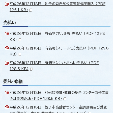
平成26年12月18日 池子の森自然公園運動備品購入 （PDF
125.1 KB）
売払い
平成26年12月18日 有価物（アルミ缶）売払い （PDF 129.8
KB）
平成26年12月18日 有価物（スチール缶）売払い （PDF 129.8
KB）
平成26年12月18日 有価物（ペットボトル）売払い （PDF
128.3 KB）
委託・修繕
平成26年12月18日 （仮称）療育・教育の総合センター改修工事
設計業務委託 （PDF 138.5 KB）
平成26年12月18日 逗子市高齢者センター空調設備及び受変