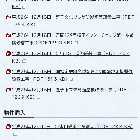
KB）
平成26年12月18日 逗子文化プラザ防潮堤等設置工事 （PDF
126.4 KB）
平成26年12月18日 沼間129号逗子インターチェンジ第一歩道
橋修繕工事 （PDF 125.3 KB）
平成26年12月18日 新宿45号道路舗装工事 （PDF 125.2
KB）
平成26年12月18日 国指定史跡名越切通4ヶ国語説明板製作
設置工事 （PDF 131.3 KB）
平成26年12月18日 逗子市立体育館屋根改修工事 （PDF
126.9 KB）
物件購入
平成26年12月11日 災害用備蓄毛布購入 （PDF 128.8 KB）