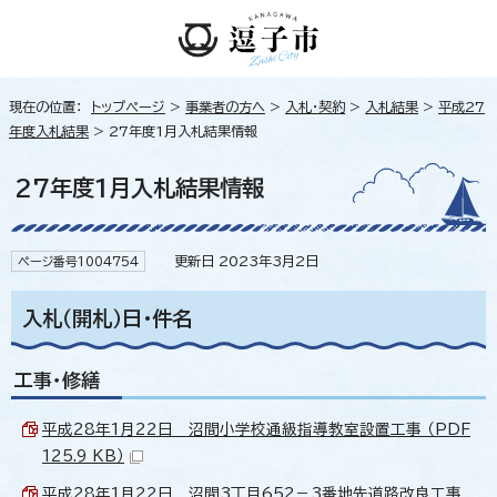
現在の位置：
トップページ
>
事業者の方へ
>
入札・契約
>
入札結果
>
平成27
年度入札結果
> 27年度1月入札結果情報
27年度1月入札結果情報
更新日 2023年3月2日
ページ番号1004754
入札（開札）日・件名
工事・修繕
平成28年1月22日 沼間小学校通級指導教室設置工事 （PDF
125.9 KB）
平成28年1月22日 沼間3丁目652－3番地先道路改良工事