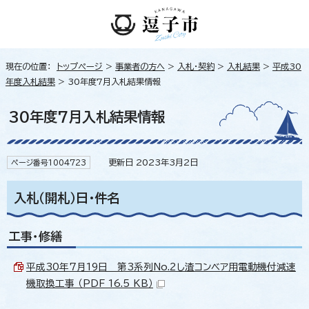
現在の位置：
トップページ
>
事業者の方へ
>
入札・契約
>
入札結果
>
平成30
年度入札結果
> 30年度7月入札結果情報
30年度7月入札結果情報
更新日 2023年3月2日
ページ番号1004723
入札（開札）日・件名
工事・修繕
平成30年7月19日 第3系列No.2し渣コンベア用電動機付減速
機取換工事 （PDF 16.5 KB）