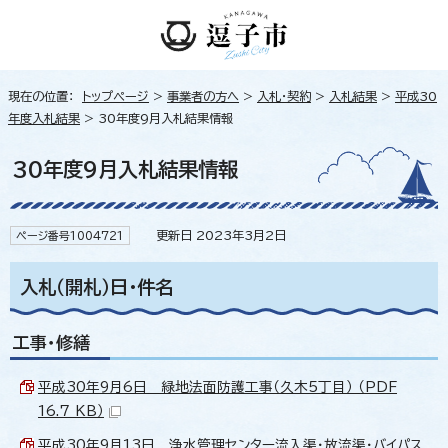
現在の位置：
トップページ
>
事業者の方へ
>
入札・契約
>
入札結果
>
平成30
年度入札結果
> 30年度9月入札結果情報
30年度9月入札結果情報
更新日 2023年3月2日
ページ番号1004721
入札（開札）日・件名
工事・修繕
平成30年9月6日 緑地法面防護工事（久木5丁目） （PDF
16.7 KB）
平成30年9月13日 浄水管理センター流入渠・放流渠・バイパス