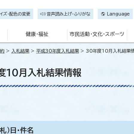
イズ・配色の変更
音声読み上げ・ふりがな
Language
健康・福祉
市民活動・文化・スポーツ
契約
>
入札結果
>
平成30年度入札結果
> 30年度10月入札結果
度10月入札結果情報
札）日・件名