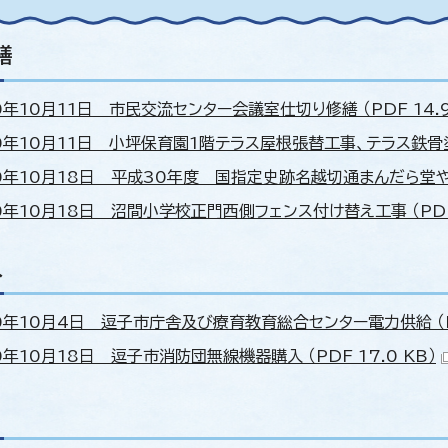
繕
年10月11日 市民交流センター会議室仕切り修繕 （PDF 14.9
0年10月11日 小坪保育園1階テラス屋根張替工事、テラス鉄骨塗装工
0年10月18日 平成30年度 国指定史跡名越切通まんだら堂やぐら
年10月18日 沼間小学校正門西側フェンス付け替え工事 （PDF 1
入
0年10月4日 逗子市庁舎及び療育教育総合センター電力供給 （PDF
年10月18日 逗子市消防団無線機器購入 （PDF 17.0 KB）