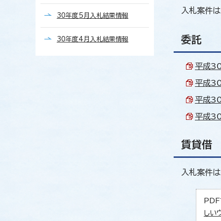
入札案件は
30年度5月入札結果情報
委託
30年度4月入札結果情報
平成3
平成3
平成3
平成3
賃貸借
入札案件は
PDF
しい