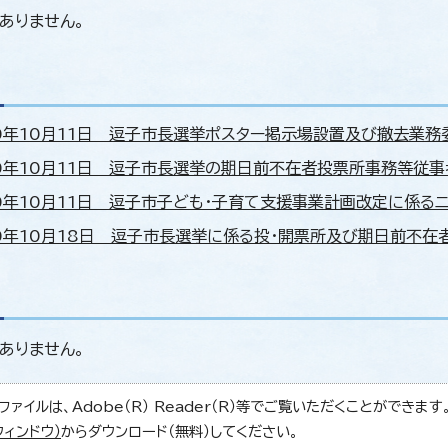
ありません。
0年10月11日 逗子市長選挙ポスター掲示場設置及び撤去業務委託 （
0年10月11日 逗子市長選挙の期日前不在者投票所事務等従事者派遣
0年10月11日 逗子市子ども・子育て支援事業計画改定に係るニーズ
0年10月18日 逗子市長選挙に係る投・開票所及び期日前不在者投票
ありません。
ファイルは、Adobe（R） Reader（R）等でご覧いただくことができます。Ad
ウィンドウ）
からダウンロード（無料）してください。