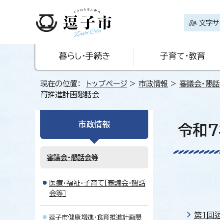
文字サ
暮らし・手続き
子育て・教育
現在の位置：
トップページ
>
市政情報
>
審議会・懇
育推進計画懇話会
市政情報
令和7
審議会・懇話会等
医療・福祉・子育て［審議会・懇話
会等］
第1回
逗子市健康増進・食育推進計画懇