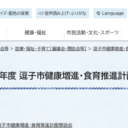
イズ・配色の変更
音声読み上げ・ふりがな
Language
健康・福祉
市民活動・文化・スポーツ
話会等
>
医療・福祉・子育て［審議会・懇話会等］
>
逗子市健康増進・
年度 逗子市健康増進・食育推進
逗子市健康増進・食育推進計画懇話会