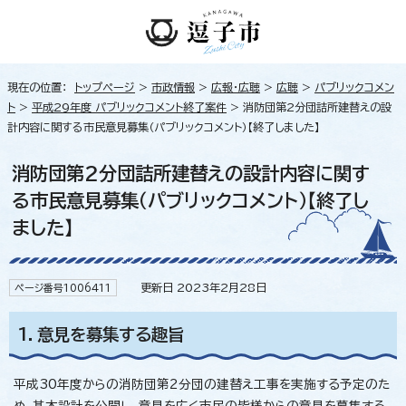
現在の位置：
トップページ
>
市政情報
>
広報・広聴
>
広聴
>
パブリックコメン
ト
>
平成29年度 パブリックコメント終了案件
> 消防団第2分団詰所建替えの設
計内容に関する市民意見募集（パブリックコメント）【終了しました】
消防団第2分団詰所建替えの設計内容に関す
る市民意見募集（パブリックコメント）【終了し
ました】
更新日 2023年2月28日
ページ番号1006411
1．意見を募集する趣旨
平成30年度からの消防団第2分団の建替え工事を実施する予定のた
め、基本設計を公開し、意見を広く市民の皆様からの意見を募集する