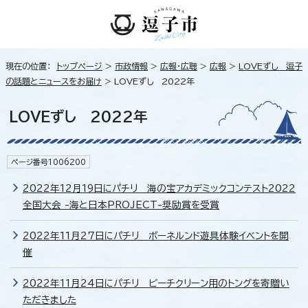
現在の位置：
トップページ
>
市政情報
>
広報・広聴
>
広報
>
LOVEずし 逗子
の話題とニュースをお届け
> LOVEずし 2022年
LOVEずし 2022年
ページ番号1006200
2022年12月19日にパチリ 海の宝アカデミックコンテスト2022
全国大会 -海と日本PROJECT-奨励賞を受賞
2022年11月27日にパチリ ボーネルンド遊具体験イベントを開
催
2022年11月24日にパチリ ビーチクリーン用のトングを寄贈い
ただきました