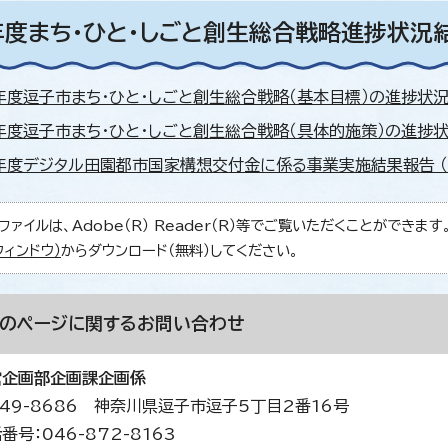
年度まち・ひと・しごと創生総合戦略進捗状況
年度逗子市まち・ひと・しごと創生総合戦略（基本目標）の進捗状況表 （
年度逗子市まち・ひと・しごと創生総合戦略（具体的施策）の進捗状況表 
年度デジタル田園都市国家構想交付金に係る事業実施結果報告 （PDF
ファイルは、Adobe（R） Reader（R）等でご覧いただくことができます。Ad
ウィンドウ）
からダウンロード（無料）してください。
このページに関する
お問い合わせ
営企画部企画課企画係
49-8686 神奈川県逗子市逗子5丁目2番16号
番号：046-872-8163