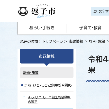
文字サ
暮らし・手続き
子育て・教育
現在の位置：
トップページ
>
市政情報
>
計画・施策
市政情報
令和4
果
計画・施策
まち・ひと・しごと創生総合戦略
まち・ひと・しごと創生総合戦略
の策定