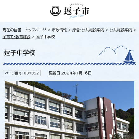
現在の位置：
トップページ
>
市政情報
>
庁舎・公共施設案内
>
公共施設案内
>
子育て・教育施設
> 逗子中学校
逗子中学校
更新日 2024年1月16日
ページ番号1007852