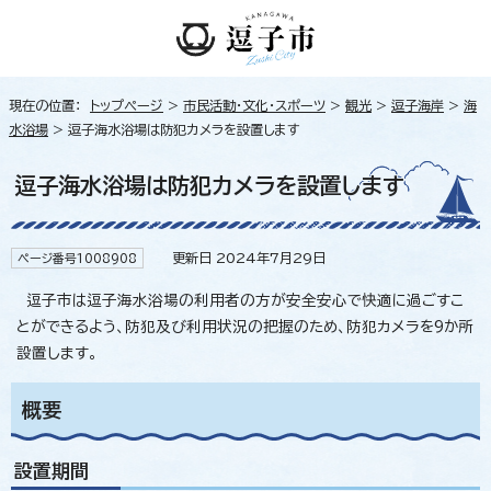
現在の位置：
トップページ
>
市民活動・文化・スポーツ
>
観光
>
逗子海岸
>
海
水浴場
> 逗子海水浴場は防犯カメラを設置します
逗子海水浴場は防犯カメラを設置します
更新日 2024年7月29日
ページ番号1008908
逗子市は逗子海水浴場の利用者の方が安全安心で快適に過ごすこ
とができるよう、防犯及び利用状況の把握のため、防犯カメラを9か所
設置します。
概要
設置期間