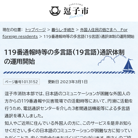
現在の位置：
トップページ
>
暮らし・手続き
>
外国人住民の皆さまへ For
foreign residents
> 119番通報時等の多言語(19言語)通訳体制の運用開始
119番通報時等の多言語(19言語)通訳体制
の運用開始
更新日 2023年3月1日
ページ番号1013152
逗子市消防本部では、日本語のコミュニケーションが困難な外国人の
方からの119番通報や災害現場での活動時等において、円滑に活動を
行うため、電話通訳センターを介した3者間通話機能等による多言語
通訳を導入しました。
知人やご近所に住んでいる外国人の方に、このサービスを是非お知ら
せください。多くの日本語のコミュニケーションが困難な方に知ってい
ただくことで、安心で安全なまちづくりにつながります。皆さんのご協