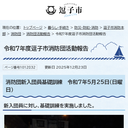
現在の位置：
トップページ
>
暮らし・手続き
>
防災・防犯・消防
>
逗子市消防本
部
>
消防団
>
消防団活動報告
> 令和7年度逗子市消防団活動報告
令和7年度逗子市消防団活動報告
更新日 2025年12月23日
ページ番号1012832
消防団新入団員基礎訓練 令和7年5月25日（日曜
日）
新入団員に対し、基礎訓練を実施しました。