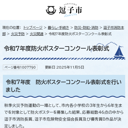
現在の位置：
トップページ
>
暮らし・手続き
>
防災・防犯・消防
>
逗子市消防本
部
>
火災予防
>
火災関連
> 令和7年度防火ポスターコンクール表彰式
令和7年度防火ポスターコンクール表彰式
更新日 2025年11月5日
ページ番号1007790
令和7年度 防火ポスターコンクール表彰式を行い
ました
秋季火災予防運動の一環として、市内各小学校の3年生から6年生ま
でを対象として防火ポスターを募集した結果、応募総数46点の中から
逗子市消防長賞、逗子市危険物安全協会長賞及び優秀賞8作品が決
定しました。