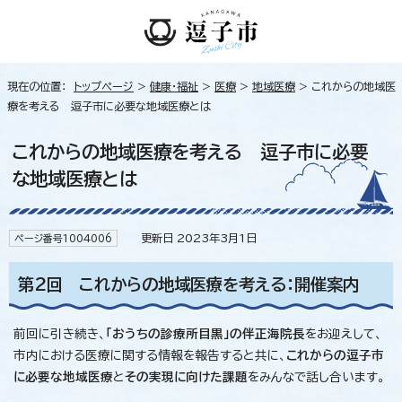
現在の位置：
トップページ
>
健康・福祉
>
医療
>
地域医療
> これからの地域医
療を考える 逗子市に必要な地域医療とは
これからの地域医療を考える 逗子市に必要
な地域医療とは
更新日 2023年3月1日
ページ番号1004006
第2回 これからの地域医療を考える：開催案内
前回に引き続き、
「おうちの診療所目黒」の伴正海院長
をお迎えして、
市内における医療に関する情報を報告すると共に、
これからの逗子市
に必要な地域医療
と
その実現に向けた課題
をみんなで話し合います。