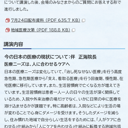
について講演した後、会場のみなさまからのご質問にお答えする形で
進行しました。
7月24日配布資料 （PDF 635.7 KB）
地域医療次第 （PDF 188.8 KB）
講演内容
今の日本の医療の現状について：伴 正海院長
医療ニーズは、人に合わせるケアへ
日本の医療ニーズは変化していて、「治し死なせない医療」を行う高度
急性期、急性期医療から「支え、看取る医療」を行う回復期、慢性期、在
宅医療に移行しています。また、生活習慣病で亡くなる方が増えてき
ています。生活習慣病は患者一人一人の日々の生活が深く関係して
いるため、入院や外来治療の場だけでなく、いかに日常の中に医療を
溶け込ませるかが課題です。特に高齢者は、入院などにより生活の場
が変わることで心身にダメージを受けます。そうしたダメージを減ら
し、住み慣れた地域で自分らしい生活をするためには、「人がケアに合
わせる」仕組みから「人にケアを合わせる」仕組みに転換する地域包括