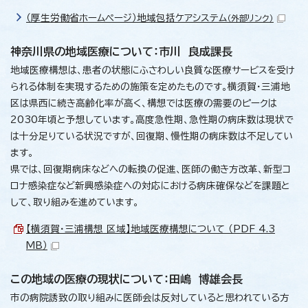
（厚生労働省ホームページ）地域包括ケアシステム
（外部リンク）
神奈川県の地域医療について：市川 良成課長
地域医療構想は、患者の状態にふさわしい良質な医療サービスを受け
られる体制を実現するための施策を定めたものです。横須賀・三浦地
区は県西に続き高齢化率が高く、構想では医療の需要のピークは
2030年頃と予想しています。高度急性期、急性期の病床数は現状で
は十分足りている状況ですが、回復期、慢性期の病床数は不足してい
ます。
県では、回復期病床などへの転換の促進、医師の働き方改革、新型コ
ロナ感染症など新興感染症への対応における病床確保などを課題と
して、取り組みを進めています。
【横須賀・三浦構想 区域】地域医療構想について （PDF 4.3
MB）
この地域の医療の現状について：田嶋 博雄会長
市の病院誘致の取り組みに医師会は反対していると思われている方