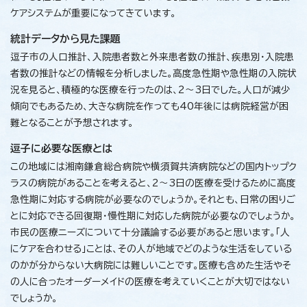
ケアシステムが重要になってきています。
統計データから見た課題
逗子市の人口推計、入院患者数と外来患者数の推計、疾患別・入院患
者数の推計などの情報を分析しました。高度急性期や急性期の入院状
況を見ると、積極的な医療を行ったのは、2～3日でした。人口が減少
傾向でもあるため、大きな病院を作っても40年後には病院経営が困
難となることが予想されます。
逗子に必要な医療とは
この地域には湘南鎌倉総合病院や横須賀共済病院などの国内トップク
ラスの病院があることを考えると、2～3日の医療を受けるために高度
急性期に対応する病院が必要なのでしょうか。それとも、日常の困りご
とに対応できる回復期・慢性期に対応した病院が必要なのでしょうか。
市民の医療ニーズについて十分議論する必要があると思います。「人
にケアを合わせる」ことは、その人が地域でどのような生活をしている
のかが分からない大病院には難しいことです。医療も含めた生活やそ
の人に合ったオーダーメイドの医療を考えていくことが大切ではない
でしょうか。