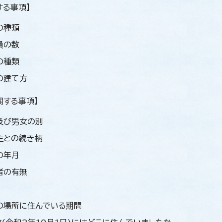
する事項】
の種類
員の数
の種類
の建て方
関する事項】
及び男女の別
主との続き柄
の年月
者の有無
の場所に住んでいる期間