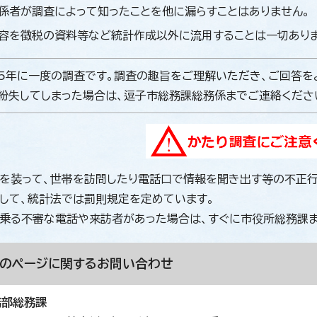
係者が調査によって知ったことを他に漏らすことはありません。
容を徴税の資料等など統計作成以外に流用することは一切ありま
5年に一度の調査です。調査の趣旨をご理解いただき、ご回答を
紛失してしまった場合は、逗子市総務課総務係までご連絡くださ
を装って、世帯を訪問したり電話口で情報を聞き出す等の不正行
して、統計法では罰則規定を定めています。
乗る不審な電話や来訪者があった場合は、すぐに市役所総務課ま
このページに関する
お問い合わせ
務部総務課