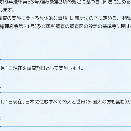
成19年法律第53号）第5条第2項の規定に基づき、同法に定める
します。
調査の実施に関する具体的な事項は、統計法の下に定める、国勢調
年総理府令第21号）及び国勢調査の調査区の設定の基準等に関す
間
0月1日現在を調査期日として実施します。
象
0月1日現在、日本に住むすべての人と世帯（外国人の方も含む）
容