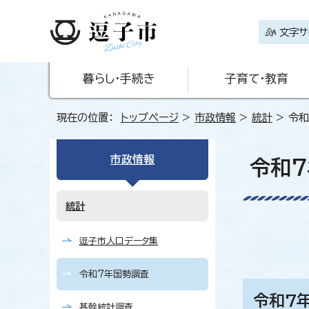
文字サ
暮らし・手続き
子育て・教育
現在の位置：
トップページ
>
市政情報
>
統計
> 令
市政情報
令和
統計
逗子市人口データ集
令和7年国勢調査
令和7
基幹統計調査