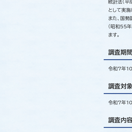
統計法（平
として実施
また、国勢
（昭和55
ます。
調査期
令和7年1
調査対
令和7年1
調査内