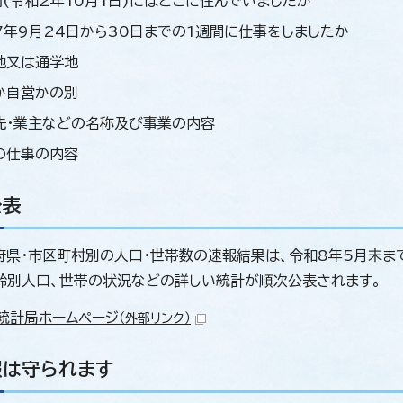
前(令和2年10月1日)にはどこに住んでいましたか
7年9月24日から30日までの1週間に仕事をしましたか
地又は通学地
か自営かの別
先・業主などの名称及び事業の内容
の仕事の内容
公表
府県・市区町村別の人口・世帯数の速報結果は、令和8年5月末ま
齢別人口、世帯の状況などの詳しい統計が順次公表されます。
統計局ホームページ
（外部リンク）
報は守られます