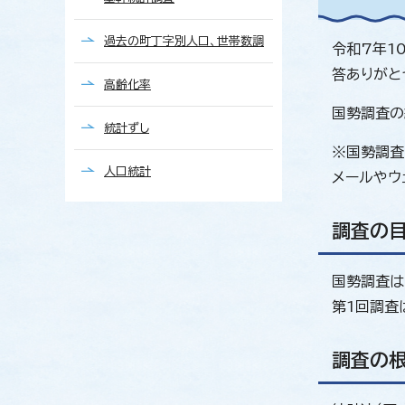
過去の町丁字別人口、世帯数調
令和7年1
答ありがと
高齢化率
国勢調査の
統計ずし
※国勢調査
人口統計
メールやウ
調査の
国勢調査は
第1回調査
調査の