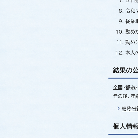
5年
令和
従業
勤め
勤め
本人
結果の
全国・都道
その後、年
総務省
個人情