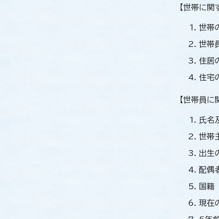
【世帯に関
世帯
世帯
住居
住宅
【世帯員に
氏名
世帯
出生
配偶
国籍
現在