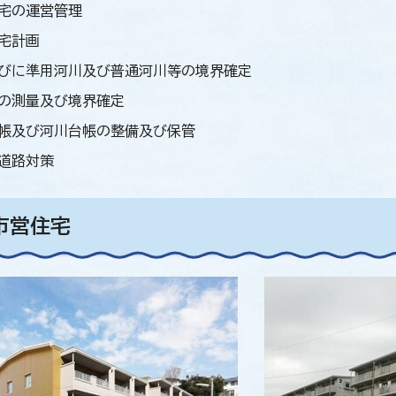
宅の運営管理
宅計画
びに準用河川及び普通河川等の境界確定
の測量及び境界確定
帳及び河川台帳の整備及び保管
道路対策
市営住宅