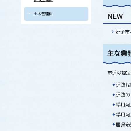
土木管理係
NEW
逗子市
主な業
市道の認定
道路(
道路の
準用河
準用河
国県道