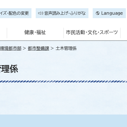
イズ・配色の変更
音声読み上げ・ふりがな
Language
健康・福祉
市民活動・文化・スポーツ
環境都市部
>
都市整備課
> 土木管理係
管理係