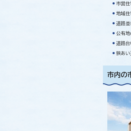
市営住
地域住
道路並
公有地
道路台
狭あい
市内の