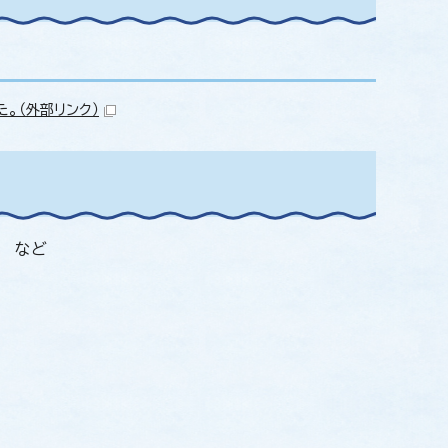
た。
（外部リンク）
用 など