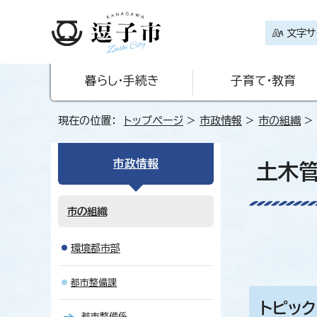
文字サ
暮らし・手続き
子育て・教育
現在の位置：
トップページ
>
市政情報
>
市の組織
>
市政情報
土木
市の組織
環境都市部
都市整備課
トピック
都市整備係