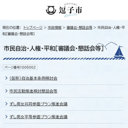
現在の位置：
トップページ
>
市政情報
>
審議会・懇話会等
> 市民自治・人権・平
和［審議会・懇話会等］
市民自治・人権・平和［審議会・懇話会等］
ページ番号1006002
（仮称）自治基本条例検討会
市民活動推進検討懇話会等
ずし男女共同参画プラン推進会議
ずし男女平等参画プラン推進会議