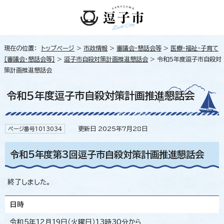
現在の位置：
トップページ
>
市政情報
>
審議会・懇話会等
>
医療・福祉・子育て
［審議会・懇話会等］
>
逗子市自殺対策計画推進懇話会
> 令和5年度逗子市自殺対
策計画推進懇話会
令和5年度逗子市自殺対策計画推進懇話会
更新日 2025年7月28日
ページ番号1013034
令和5年度第3回逗子市自殺対策計画推進懇話会
終了しました。
日時
令和5年12月19日（火曜日）13時30分から