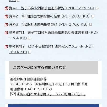
資料1 逗子市自殺対策計画進捗状況 （PDF 223.9 KB）
資料2 第1期計画成果指標の結果 （PDF 200.1 KB）
資料3 第2期計画成果指標（案） （PDF 276.6 KB）
参考資料1 逗子市自殺対策計画推進懇話会運営要綱 （PDF
117.4 KB）
参考資料2 逗子市自殺対策計画策定スケジュール （PDF
180.4 KB）
このページに関する
お問い合わせ
福祉部国保健康課健康係
〒249-8686 神奈川県逗子市逗子5丁目2番16号
電話番号：046-872-8159
お問い合わせは専用フォームをご利用ください。