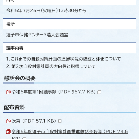
令和5年7月25日（火曜日）13時30分から
場所
逗子市保健センター3階大会議室
議事内容
1．これまでの自殺対策計画の進捗状況の確認と評価について
2．第2次自殺対策計画の方向性と指標について
懇話会の概要
令和5年度第1回議事録 （PDF 957.7 KB）
配布資料
次第 （PDF 57.1 KB）
令和5年度逗子市自殺対策計画推進懇話会名簿 （PDF 74.6
KB）