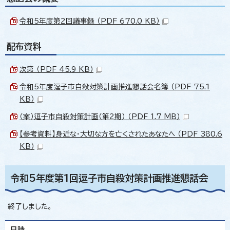
令和5年度第2回議事録 （PDF 670.0 KB）
配布資料
次第 （PDF 45.9 KB）
令和5年度逗子市自殺対策計画推進懇話会名簿 （PDF 75.1
KB）
（案）逗子市自殺対策計画（第2期） （PDF 1.7 MB）
【参考資料】身近な・大切な方を亡くされたあなたへ （PDF 380.6
KB）
令和5年度第1回逗子市自殺対策計画推進懇話会
終了しました。
日時