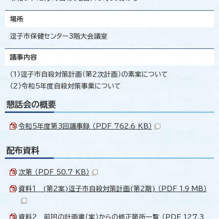
場所
逗子市保健センター3階大会議室
議事内容
（1）逗子市自殺対策計画（第2次計画）の素案について
（2）令和5年度自殺対策事業について
懇話会の概要
令和5年度第3回議事録 （PDF 762.6 KB）
配布資料
次第 （PDF 50.7 KB）
資料1 (第2案)逗子市自殺対策計画(第2期) （PDF 1.9 MB）
資料2 前回の計画書（案）からの修正箇所一覧 （PDF 127.3