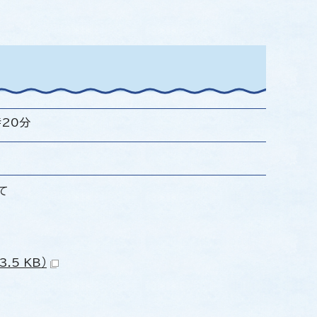
時20分
て
5 KB）