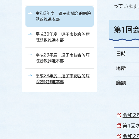
っています
令和2年度 逗子市総合的病院
誘致推進本部
第1回
平成30年度 逗子市総合的病
院誘致推進本部
日時
平成29年度 逗子市総合的病
院誘致推進本部
場所
平成28年度 逗子市総合的病
院誘致推進本部
議題
令和2
第1回次
令和2年