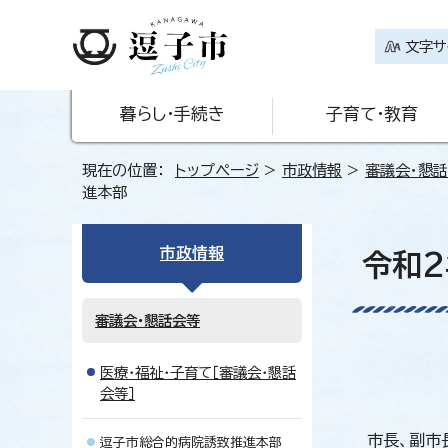
文字サ
暮らし・手続き
子育て・教育
現在の位置：
トップページ
>
市政情報
>
審議会・懇
進本部
市政情報
令和
審議会・懇話会等
医療・福祉・子育て［審議会・懇話
会等］
市長、副市
逗子市総合的病院誘致推進本部