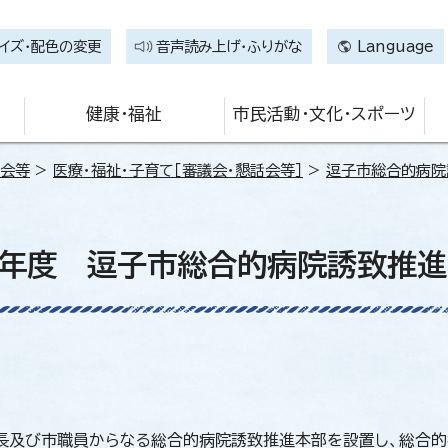
イズ・配色の変更
音声読み上げ・ふりがな
Language
健康・福祉
市民活動・文化・スポーツ
話会等
>
医療・福祉・子育て［審議会・懇話会等］
>
逗子市総合的病院
2年度 逗子市総合的病院誘致推進
長及び市職員からなる総合的病院誘致推進本部を設置し、総合