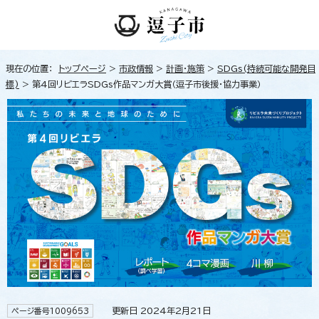
現在の位置：
トップページ
>
市政情報
>
計画・施策
>
SDGs(持続可能な開発目
標)
> 第4回リビエラSDGs作品マンガ大賞（逗子市後援・協力事業）
更新日 2024年2月21日
ページ番号1009653