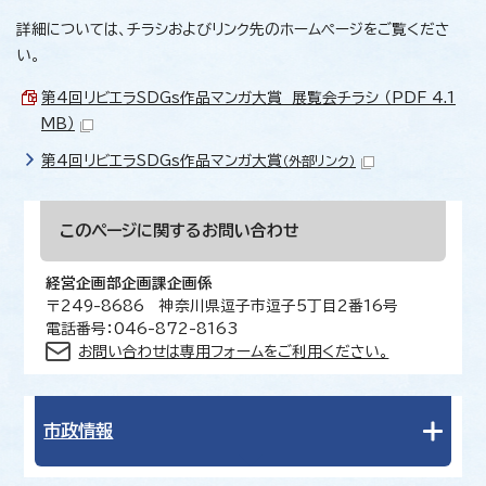
詳細については、チラシおよびリンク先のホームページをご覧くださ
い。
第4回リビエラSDGs作品マンガ大賞 展覧会チラシ （PDF 4.1
MB）
第4回リビエラSDGs作品マンガ大賞
（外部リンク）
このページに関する
お問い合わせ
経営企画部企画課企画係
〒249-8686 神奈川県逗子市逗子5丁目2番16号
電話番号：046-872-8163
お問い合わせは専用フォームをご利用ください。
市政情報