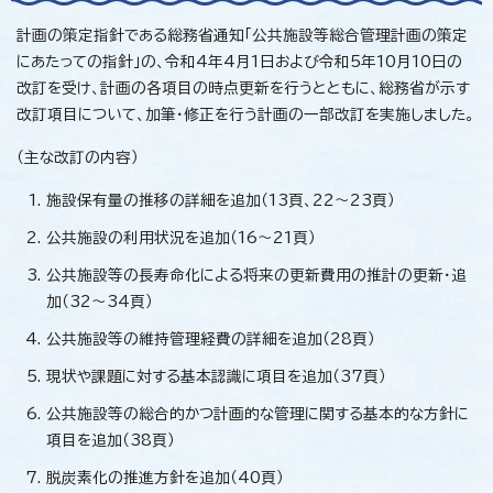
計画の策定指針である総務省通知「公共施設等総合管理計画の策定
にあたっての指針」の、令和4年4月1日および令和5年10月10日の
改訂を受け、計画の各項目の時点更新を行うとともに、総務省が示す
改訂項目について、加筆・修正を行う計画の一部改訂を実施しました。
（主な改訂の内容）
施設保有量の推移の詳細を追加（13頁、22～23頁）
公共施設の利用状況を追加（16～21頁）
公共施設等の長寿命化による将来の更新費用の推計の更新・追
加（32～34頁）
公共施設等の維持管理経費の詳細を追加（28頁）
現状や課題に対する基本認識に項目を追加（37頁）
公共施設等の総合的かつ計画的な管理に関する基本的な方針に
項目を追加（38頁）
脱炭素化の推進方針を追加（40頁）