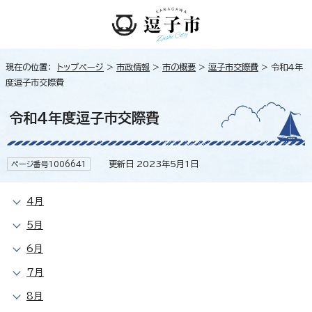
現在の位置：
トップページ
>
市政情報
>
市の概要
>
逗子市交際費
> 令和4年
度逗子市交際費
令和4年度逗子市交際費
更新日 2023年5月1日
ページ番号1006641
4月
5月
6月
7月
8月