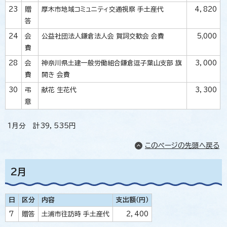
23
贈
厚木市地域コミュニティ交通視察 手土産代
4，820
答
24
会
公益社団法人鎌倉法人会 賀詞交歓会 会費
5,000
費
28
会
神奈川県土建一般労働組合鎌倉逗子葉山支部 旗
3，000
費
開き 会費
30
弔
献花 生花代
3，300
意
1月分 計39，535円
このページの先頭へ戻る
2月
日
区分
内容
支出額（円）
7
贈答
土浦市往訪時 手土産代
2，400