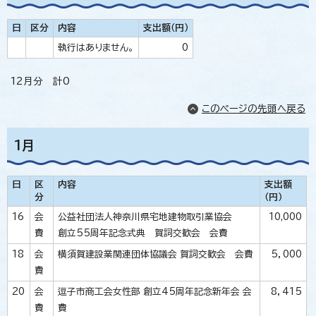
日
区分
内容
支出額（円）
執行はありません。
0
12月分 計0
このページの先頭へ戻る
1月
日
区
内容
支出額
分
（円）
16
会
公益社団法人神奈川県宅地建物取引業協会
10,000
費
創立55周年記念式典 賀詞交歓会 会費
18
会
横須賀建設業関連団体協議会 賀詞交歓会 会費
5，000
費
20
会
逗子市商工会女性部 創立45周年記念新年会 会
8，415
費
費