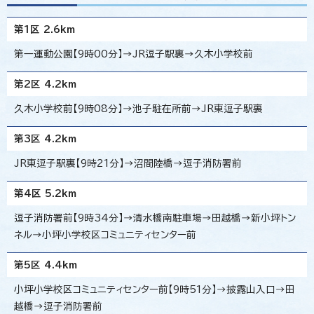
第1区 2.6km
第一運動公園【9時00分】→JR逗子駅裏→久木小学校前
第2区 4.2km
久木小学校前【9時08分】→池子駐在所前→JR東逗子駅裏
第3区 4.2km
JR東逗子駅裏【9時21分】→沼間陸橋→逗子消防署前
第4区 5.2km
逗子消防署前【9時34分】→清水橋南駐車場→田越橋→新小坪トン
ネル→小坪小学校区コミュニティセンター前
第5区 4.4km
小坪小学校区コミュニティセンター前【9時51分】→披露山入口→田
越橋→逗子消防署前