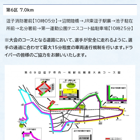
第6区 7.0km
逗子消防署前【10時05分】→沼間陸橋→JR東逗子駅裏→池子駐在
所前→北分署前→第一運動公園テニスコート脇駐車場【10時25分】
※大会のコースとなる道路において、選手が安全に走れるように、選
手の通過に合わせて最大15分程度の車両通行規制を行います。ドラ
イバーの皆様のご協力をお願いいたします。