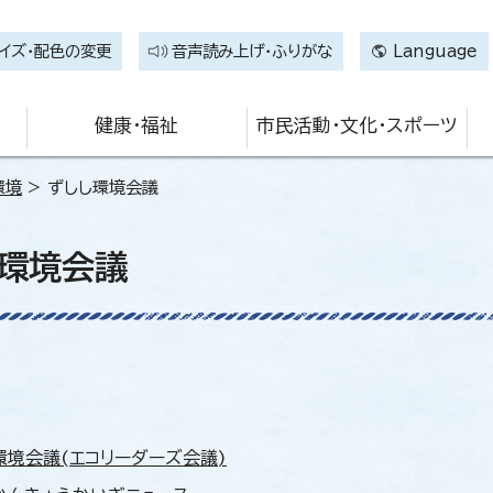
イズ・配色の変更
音声読み上げ・ふりがな
Language
健康・福祉
市民活動・文化・スポーツ
環境
> ずしし環境会議
し環境会議
環境会議(エコリーダーズ会議)