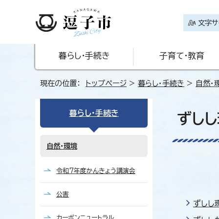
文字サ
暮らし・手続き
子育て・教育
現在の位置：
トップページ
>
暮らし・手続き
>
自然・
暮らし・手続き
ずし
自然・環境
令和7年度かんきょう講演会
公害
ずしし
カーボンニュートラル