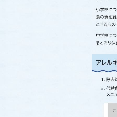
小学校につ
食の質を維
とするもの
中学校につ
るとおり保
アレル
除去対
代替
メニ