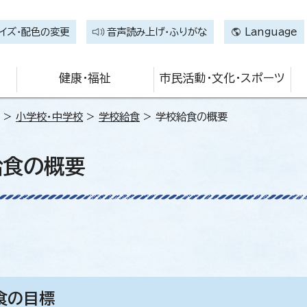
イズ・配色の変更
音声読み上げ・ふりがな
Language
健康・福祉
市民活動・文化・スポーツ
>
小学校・中学校
>
学校給食
> 学校給食の概要
給食の概要
食の目標