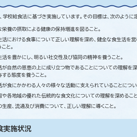
、学校給食法に基づき実施しています。その目標は、次のように
な栄養の摂取による健康の保持増進を図ること。
生活における食事について正しい理解を深め、健全な食生活を営
うこと。
生活を豊かにし、明るい社交性及び協同の精神を養うこと。
活が自然の恩恵の上に成り立つ物であることについての理解を深
与する態度を養うこと。
活が食にかかわる人々の様々な活動に支えられていることについ
国や各地域の優れた伝統的な食文化についての理解を深めること
の生産、流通及び消費について、正しい理解に導くこと。
食実施状況