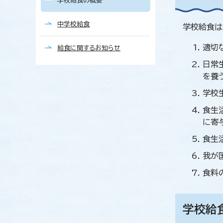
学校給食の概要
中学校給食
学校給食は
適切
給食に関するお知らせ
日常
を養
学校
食生
に寄
食生
我が
食料
学校給