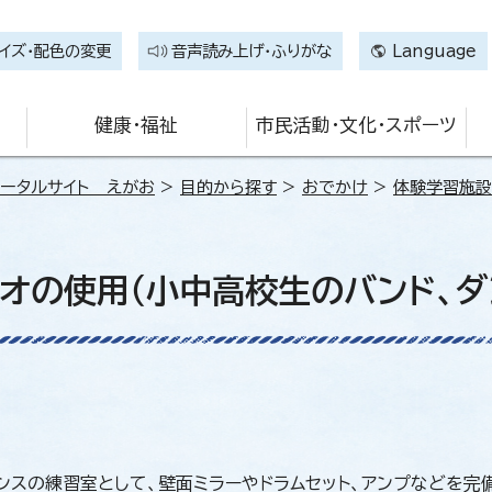
イズ・配色の変更
音声読み上げ・ふりがな
Language
健康・福祉
市民活動・文化・スポーツ
ータルサイト えがお
>
目的から探す
>
おでかけ
>
体験学習施設
オの使用（小中高校生のバンド、ダ
ンスの練習室として、壁面ミラーやドラムセット、アンプなどを完備