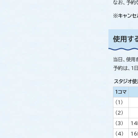
なお、予約
※キャンセ
使用す
当日、使用
予約は、1
スタジオ使
1コマ
（1）
（2）
（3）
1
（4）
1