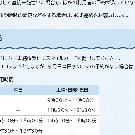
なしで直接来館された場合も、ほかの利用者の予約が入っていな
ルや時間の変更などをする場合は、必ず連絡をお願いします。
る
前に必ず事務所受付にスマイルカードを提出してください。
日1コマまでとしますが、使用日当日次のコマの予約がない場合は
用時間
平日
土曜・日曜・祝日
─
9時00分～11時00分
─
11時30分～13時30分
4時00分～16時00分
14時00分～16時00分
6時30分～18時30分
─