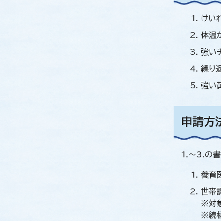
けい
体温
強い
繰り
強い
申請方
1.～3.
養育
世帯
※対
※続