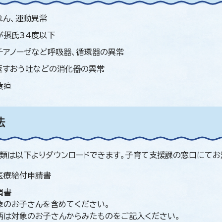
れん、運動異常
が摂氏34度以下
チアノーゼなど呼吸器、循環器の異常
返すおう吐などの消化器の異常
黄疸
法
の書類は以下よりダウンロードできます。子育て支援課の窓口にてお
医療給付申請書
調書
象のお子さんを含めてください。
柄は対象のお子さんからみたものをご記入ください。