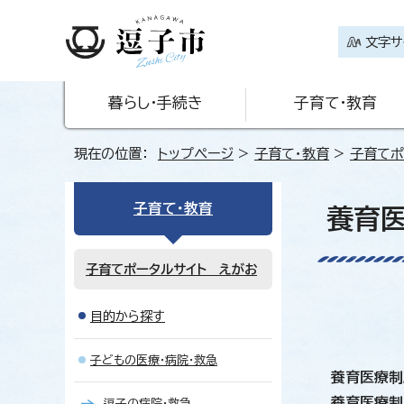
文字サ
暮らし・手続き
子育て・教育
現在の位置：
トップページ
>
子育て・教育
>
子育てポ
子育て・教育
養育
子育てポータルサイト えがお
目的から探す
子どもの医療・病院・救急
養育医療制
養育医療制
逗子の病院・救急