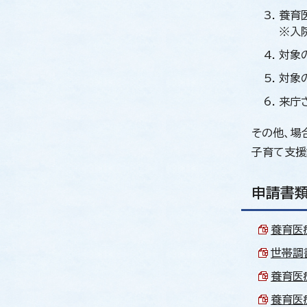
養育
※入
対象
対象
来庁
その他、場
子育て支援
申請書類
養育医療
世帯調書
養育医療
養育医療