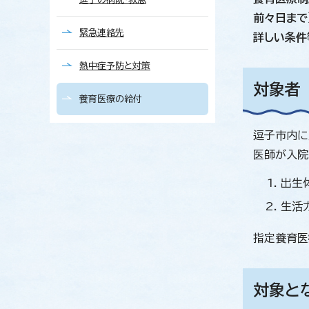
前々日まで
緊急連絡先
詳しい条件
熱中症予防と対策
対象者
養育医療の給付
逗子市内に
医師が入院
出生
生活
指定養育医
対象と