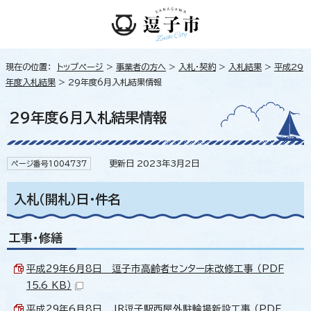
現在の位置：
トップページ
>
事業者の方へ
>
入札・契約
>
入札結果
>
平成29
年度入札結果
> 29年度6月入札結果情報
29年度6月入札結果情報
更新日 2023年3月2日
ページ番号1004737
入札（開札）日・件名
工事・修繕
平成29年6月8日 逗子市高齢者センター床改修工事 （PDF
15.6 KB）
平成29年6月8日 JR逗子駅西屋外駐輪場新設工事 （PDF