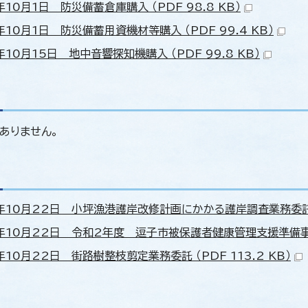
10月1日 防災備蓄倉庫購入 （PDF 98.8 KB）
10月1日 防災備蓄用資機材等購入 （PDF 99.4 KB）
10月15日 地中音響探知機購入 （PDF 99.8 KB）
ありません。
年10月22日 小坪漁港護岸改修計画にかかる護岸調査業務委託 （P
年10月22日 令和2年度 逗子市被保護者健康管理支援準備事業業務
10月22日 街路樹整枝剪定業務委託 （PDF 113.2 KB）