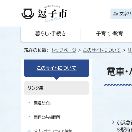
文字サ
暮らし・手続き
子育て・教育
現在の位置：
トップページ
>
このサイトについて
>
リ
このサイトについて
電車・
リンク集
関連サイト
関係公共機関等
京浜急
※駅時
求人・ボランティア情報