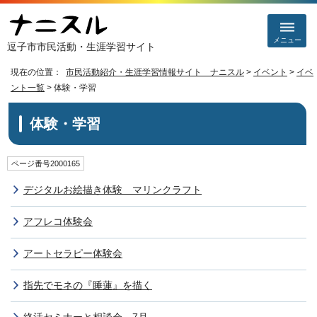
メニュー
逗子市市民活動・生涯学習サイト
現在の位置：
市民活動紹介・生涯学習情報サイト ナニスル
>
イベント
>
イベ
ント一覧
> 体験・学習
体験・学習
ページ番号2000165
デジタルお絵描き体験 マリンクラフト
アフレコ体験会
アートセラピー体験会
指先でモネの『睡蓮』を描く