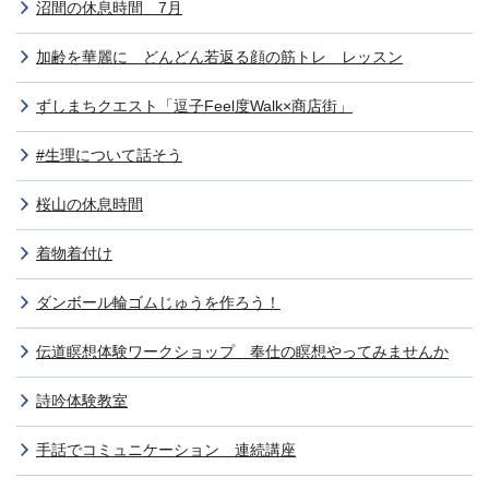
沼間の休息時間 7月
加齢を華麗に どんどん若返る顔の筋トレ レッスン
ずしまちクエスト「逗子Feel度Walk×商店街」
#生理について話そう
桜山の休息時間
着物着付け
ダンボール輪ゴムじゅうを作ろう！
伝道瞑想体験ワークショップ 奉仕の瞑想やってみませんか
詩吟体験教室
手話でコミュニケーション 連続講座