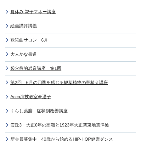
夏休み 親子マネー講座
絵画講評講義
歌謡曲サロン 6月
大人かな書道
袋穴熊的岩音講座 第1回
第2回 6月の四季を感じる観葉植物の寄植え講座
Acca演技教室＠逗子
くらし薬膳 症状別改善講座
安政3・大正6年の高潮と1923年大正関東地震津波
新会員募集中 40歳から始めるHIP-HOP健康ダンス