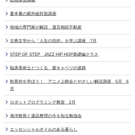
絵画講習講義
夏本番の紫外線対策講座
地域の専門家が解説 遺言相続不動産
古典文学から「人生の目的」を学ぶ講座 7月
STEP OF STEP JAZZ HIP HOP基礎編クラス
臨床美術士とつくる 紫キャベツの迷路
歎異抄を学ぼう！ アニメ上映会とやさしい解説講座 5月 6
月
ロボットプログラミング教室 2月
海洋散骨と遺品整理の今を知る勉強会
エッセンシャルオイルのある暮らし