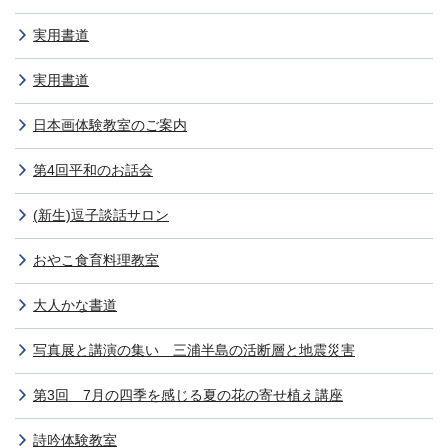
実用書道
実用書道
日本画体験教室のご案内
第4回平和のお話会
(新生)逗子談話サロン
おやこ食育料理教室
大人かな書道
写真展と講演の集い 三浦半島の活断層と地震災害
第3回 7月の四季を感じる夏の花の寄せ植え講座
詩吟体験教室