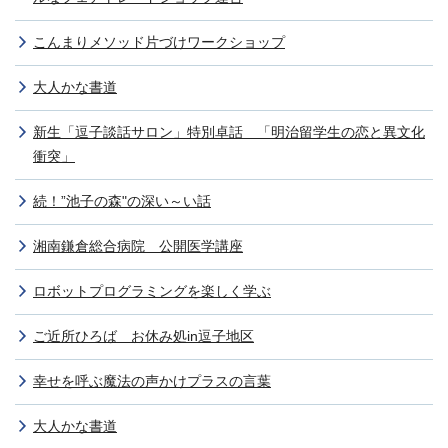
こんまりメソッド片づけワークショップ
大人かな書道
新生「逗子談話サロン」特別卓話 「明治留学生の恋と異文化
衝突」
続！”池子の森"の深い～い話
湘南鎌倉総合病院 公開医学講座
ロボットプログラミングを楽しく学ぶ
ご近所ひろば お休み処in逗子地区
幸せを呼ぶ魔法の声かけプラスの言葉
大人かな書道