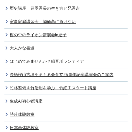
歴史講座 豊臣秀長の生き方と兄秀吉
家事家庭講習会 物価高に負けない
檻の中のライオン講演会in逗子
大人かな書道
はじめてみませんか？録音ボランティア
長柄桜山古墳をまもる会創立25周年記念講演会のご案内
竹林整備＆竹活用を学ぶ 竹細工スタート講座
生成AI初心者講座
詩吟体験教室
日本画体験教室