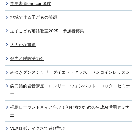
実用書道onecoin体験
地域で作る子どもの笑顔
逗子こども落語教室2025 参加者募集
大人かな書道
発声と呼吸法の会
みゆきダンスシャドーダイエットクラス ワンコインレッスン
袋穴熊的岩音講座 ロンリー・ウォンバット・ロック・セミナ
ー
桐島ローランドさんと学ぶ！初心者のための生成AI活用セミナ
ー
VEXロボティクスで遊び学ぶ