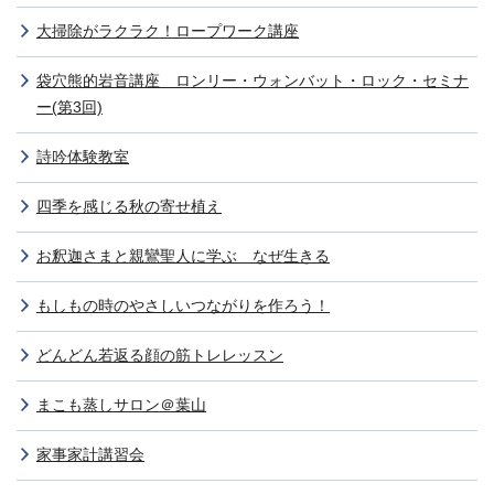
大掃除がラクラク！ロープワーク講座
袋穴熊的岩音講座 ロンリー・ウォンバット・ロック・セミナ
ー(第3回)
詩吟体験教室
四季を感じる秋の寄せ植え
お釈迦さまと親鸞聖人に学ぶ なぜ生きる
もしもの時のやさしいつながりを作ろう！
どんどん若返る顔の筋トレレッスン
まこも蒸しサロン＠葉山
家事家計講習会