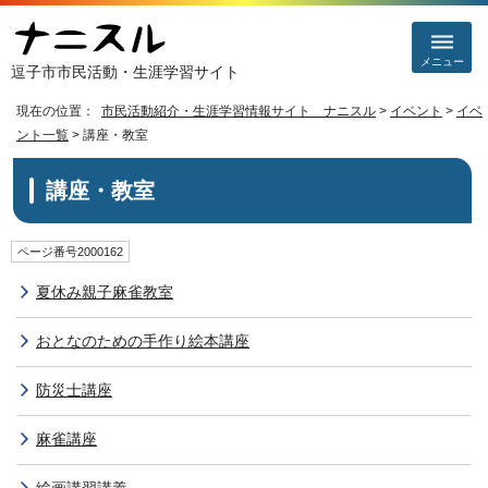
メニュー
逗子市市民活動・生涯学習サイト
現在の位置：
市民活動紹介・生涯学習情報サイト ナニスル
>
イベント
>
イベ
ント一覧
> 講座・教室
講座・教室
ページ番号2000162
夏休み親子麻雀教室
おとなのための手作り絵本講座
防災士講座
麻雀講座