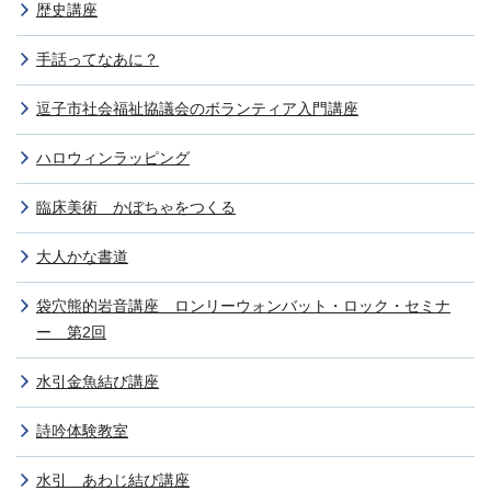
歴史講座
手話ってなあに？
逗子市社会福祉協議会のボランティア入門講座
ハロウィンラッピング
臨床美術 かぼちゃをつくる
大人かな書道
袋穴熊的岩音講座 ロンリーウォンバット・ロック・セミナ
ー 第2回
水引金魚結び講座
詩吟体験教室
水引 あわじ結び講座