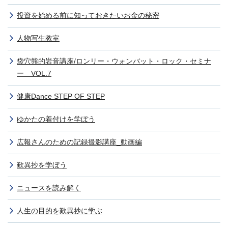
投資を始める前に知っておきたいお金の秘密
人物写生教室
袋穴熊的岩音講座/ロンリー・ウォンバット・ロック・セミナ
ー VOL.7
健康Dance STEP OF STEP
ゆかたの着付けを学ぼう
広報さんのための記録撮影講座_動画編
歎異抄を学ぼう
ニュースを読み解く
人生の目的を歎異抄に学ぶ