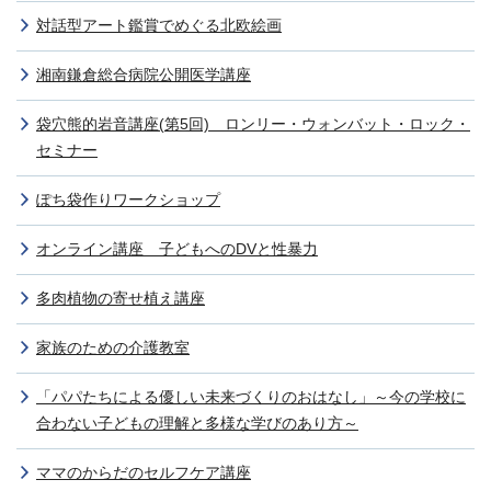
対話型アート鑑賞でめぐる北欧絵画
湘南鎌倉総合病院公開医学講座
袋穴熊的岩音講座(第5回) ロンリー・ウォンバット・ロック・
セミナー
ぽち袋作りワークショップ
オンライン講座 子どもへのDVと性暴力
多肉植物の寄せ植え講座
家族のための介護教室
「パパたちによる優しい未来づくりのおはなし」～今の学校に
合わない子どもの理解と多様な学びのあり方～
ママのからだのセルフケア講座