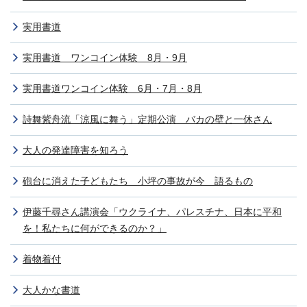
実用書道
実用書道 ワンコイン体験 8月・9月
実用書道ワンコイン体験 6月・7月・8月
詩舞紫舟流「涼風に舞う」定期公演 バカの壁と一休さん
大人の発達障害を知ろう
砲台に消えた子どもたち 小坪の事故が今 語るもの
伊藤千尋さん講演会「ウクライナ、パレスチナ、日本に平和
を！私たちに何ができるのか？」
着物着付
大人かな書道