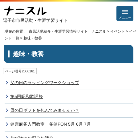
メニュー
逗子市市民活動・生涯学習サイト
現在の位置：
市民活動紹介・生涯学習情報サイト ナニスル
>
イベント
>
イベ
ント一覧
> 趣味・教養
趣味・教養
ページ番号2000161
父の日のラッピングワークショップ
第5回昭和歌謡祭
母の日ギフトを包んでみませんか？
健康麻雀入門教室 雀健PON 5月 6月 7月