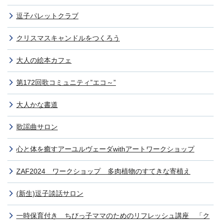
逗子パレットクラブ
クリスマスキャンドルをつくろう
大人の絵本カフェ
第172回歌コミュニティ”エコ～”
大人かな書道
歌謡曲サロン
心と体を癒すアーユルヴェーダwithアートワークショップ
ZAF2024 ワークショップ 多肉植物のすてきな寄植え
(新生)逗子談話サロン
一時保育付き ちびっ子ママのためのリフレッシュ講座 「ク