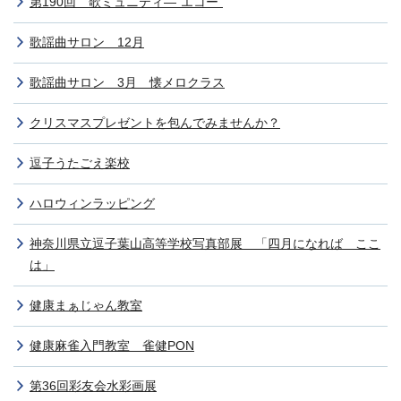
第190回 歌ミュニティ―”エコー”
歌謡曲サロン 12月
歌謡曲サロン 3月 懐メロクラス
クリスマスプレゼントを包んでみませんか？
逗子うたごえ楽校
ハロウィンラッピング
神奈川県立逗子葉山高等学校写真部展 「四月になれば ここ
は」
健康まぁじゃん教室
健康麻雀入門教室 雀健PON
第36回彩友会水彩画展