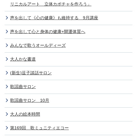
リニカルアート 立体カボチャを作ろう」
声を出して《心の健康》も維持する 9月講座
声を出して心と身体の健康+開運体質へ
みんなで歌うオールディーズ
大人かな書道
(新生)逗子談話サロン
歌謡曲サロン
歌謡曲サロン 10月
大人の絵本時間
第169回 歌ミュニティエコー