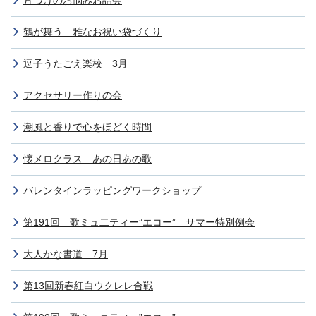
片づけのお悩みお話会
鶴が舞う 雅なお祝い袋づくり
逗子うたごえ楽校 3月
アクセサリー作りの会
潮風と香りで心をほどく時間
懐メロクラス あの日あの歌
バレンタインラッピングワークショップ
第191回 歌ミュ二ティー”エコー” サマー特別例会
大人かな書道 7月
第13回新春紅白ウクレレ合戦