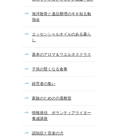
海洋散骨と遺品整理の今を知る勉
強会
エッセンシャルオイルのある暮ら
し
基本のアロマ＆ウエルネスクラス
子供の賢くなる食事
経営者の集い
家族のための介護教室
情報発信 ボランティアライター
養成講座
認知症と音楽の力