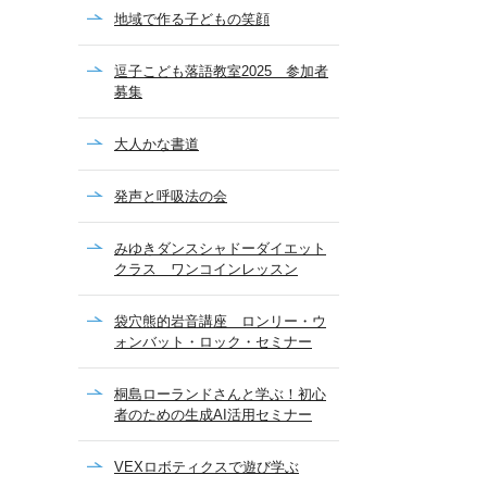
地域で作る子どもの笑顔
逗子こども落語教室2025 参加者
募集
大人かな書道
発声と呼吸法の会
みゆきダンスシャドーダイエット
クラス ワンコインレッスン
袋穴熊的岩音講座 ロンリー・ウ
ォンバット・ロック・セミナー
桐島ローランドさんと学ぶ！初心
者のための生成AI活用セミナー
VEXロボティクスで遊び学ぶ