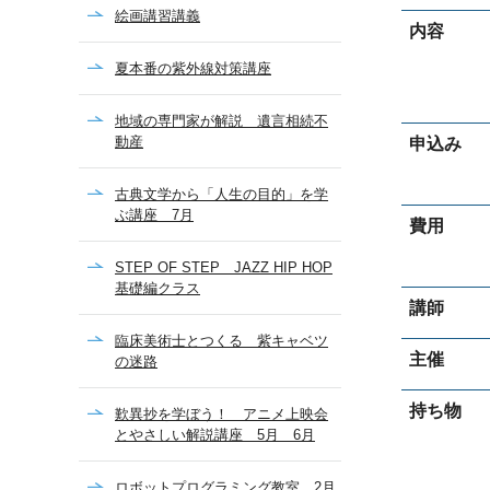
絵画講習講義
内容
夏本番の紫外線対策講座
地域の専門家が解説 遺言相続不
動産
申込み
古典文学から「人生の目的」を学
ぶ講座 7月
費用
STEP OF STEP JAZZ HIP HOP
基礎編クラス
講師
臨床美術士とつくる 紫キャベツ
主催
の迷路
持ち物
歎異抄を学ぼう！ アニメ上映会
とやさしい解説講座 5月 6月
ロボットプログラミング教室 2月