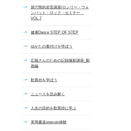
袋穴熊的岩音講座/ロンリー・ウォ
ンバット・ロック・セミナー
VOL.7
健康Dance STEP OF STEP
ゆかたの着付けを学ぼう
広報さんのための記録撮影講座_動
画編
歎異抄を学ぼう
ニュースを読み解く
人生の目的を歎異抄に学ぶ
実用書道onecoin体験