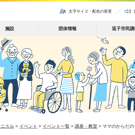
文字サイズ・配色の変更
施設
団体情報
逗子市民講
ナニスル
>
イベント
>
イベント一覧
>
講座・教室
> ママのからだ