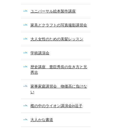
ユニバーサル絵本製作講座
家具とクラフトの写真撮影講習会
大人女性のための美髪レッスン
学術講演会
歴史講座 豊臣秀長の生き方と兄
秀吉
家事家庭講習会 物価高に負けな
い
檻の中のライオン講演会in逗子
大人かな書道