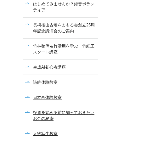
はじめてみませんか？録音ボラン
ティア
長柄桜山古墳をまもる会創立25周
年記念講演会のご案内
竹林整備＆竹活用を学ぶ 竹細工
スタート講座
生成AI初心者講座
詩吟体験教室
日本画体験教室
投資を始める前に知っておきたい
お金の秘密
人物写生教室