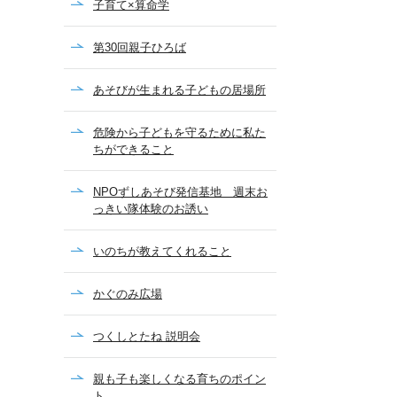
子育て×算命学
第30回親子ひろば
あそびが生まれる子どもの居場所
危険から子どもを守るために私た
ちができること
NPOずしあそび発信基地 週末お
っきい隊体験のお誘い
いのちが教えてくれること
かぐのみ広場
つくしとたね 説明会
親も子も楽しくなる育ちのポイン
ト