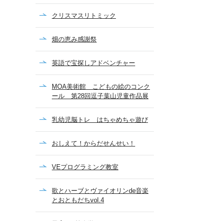
クリスマスリトミック
畑の恵み感謝祭
英語で宝探しアドベンチャー
MOA美術館 こどもの絵のコンク
ール 第28回逗子葉山児童作品展
乳幼児脳トレ はちゃめちゃ遊び
おしえて！からだせんせい！
VEプログラミング教室
歌とハーブとヴァイオリンde音楽
とおともだちvol.4