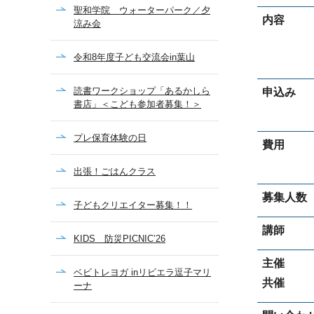
聖和学院 ウォーターパーク／夕
内容
涼み会
令和8年度子ども交流会in葉山
読書ワークショップ「あるかしら
申込み
書店」＜こども参加者募集！＞
プレ保育体験の日
費用
出張！ごはんクラス
募集人数
子どもクリエイター募集！！
講師
KIDS 防災PICNIC’26
主催
ベビトレヨガ inリビエラ逗子マリ
共催
ーナ