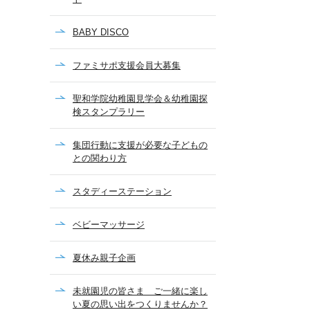
BABY DISCO
ファミサポ支援会員大募集
聖和学院幼稚園見学会＆幼稚園探
検スタンプラリー
集団行動に支援が必要な子どもの
との関わり方
スタディーステーション
ベビーマッサージ
夏休み親子企画
未就園児の皆さま ご一緒に楽し
い夏の思い出をつくりませんか？