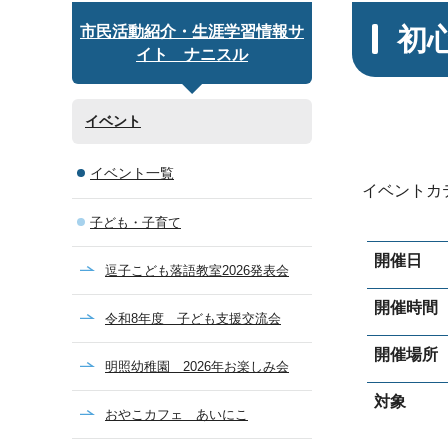
初
市民活動紹介・生涯学習情報サ
イト ナニスル
イベント
イベント一覧
イベントカ
子ども・子育て
開催日
逗子こども落語教室2026発表会
開催時間
令和8年度 子ども支援交流会
開催場所
明照幼稚園 2026年お楽しみ会
対象
おやこカフェ あいにこ