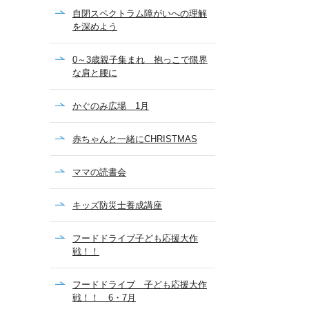
自閉スペクトラム障がいへの理解
を深めよう
0～3歳親子集まれ 抱っこで限界
な肩と腰に
かぐのみ広場 1月
赤ちゃんと一緒にCHRISTMAS
ママの読書会
キッズ防災士養成講座
フードドライブ子ども応援大作
戦！！
フードドライブ 子ども応援大作
戦！！ 6・7月