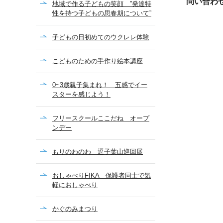
問い合わ
地域で作る子どもの笑顔 ”発達特
性を持つ子どもの思春期について”
子どもの日初めてのウクレレ体験
こどものための手作り絵本講座
0~3歳親子集まれ！ 五感でイー
スターを感じよう！
フリースクールここだね オープ
ンデー
もりのわのわ 逗子葉山巡回展
おしゃべりFIKA 保護者同士で気
軽におしゃべり
かぐのみまつり