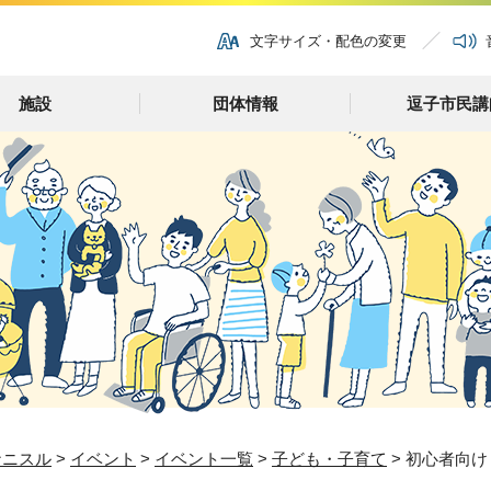
文字サイズ・配色の変更
施設
団体情報
逗子市民講
ナニスル
>
イベント
>
イベント一覧
>
子ども・子育て
> 初心者向