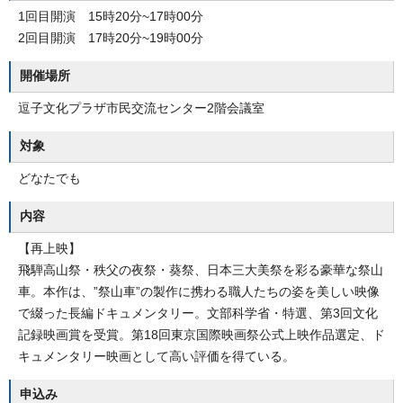
1回目開演 15時20分~17時00分
2回目開演 17時20分~19時00分
開催場所
逗子文化プラザ市民交流センター2階会議室
対象
どなたでも
内容
【再上映】
飛騨高山祭・秩父の夜祭・葵祭、日本三大美祭を彩る豪華な祭山
車。本作は、”祭山車”の製作に携わる職人たちの姿を美しい映像
で綴った長編ドキュメンタリー。文部科学省・特選、第3回文化
記録映画賞を受賞。第18回東京国際映画祭公式上映作品選定、ド
キュメンタリー映画として高い評価を得ている。
申込み