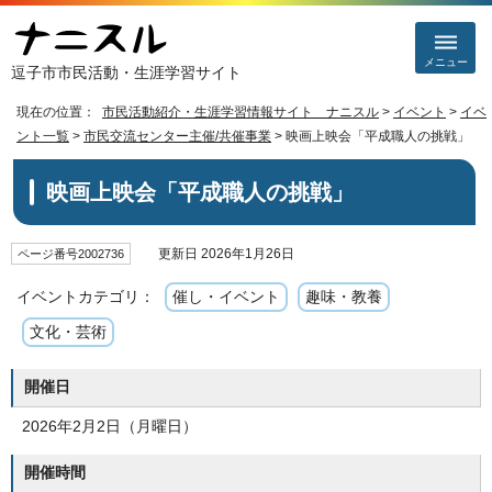
メニュー
逗子市市民活動・生涯学習サイト
現在の位置：
市民活動紹介・生涯学習情報サイト ナニスル
>
イベント
>
イベ
ント一覧
>
市民交流センター主催/共催事業
> 映画上映会「平成職人の挑戦」
映画上映会「平成職人の挑戦」
更新日 2026年1月26日
ページ番号2002736
イベントカテゴリ：
催し・イベント
趣味・教養
文化・芸術
開催日
2026年2月2日（月曜日）
開催時間