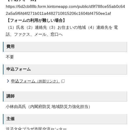
https://6d2cb88b.form.kintoneapp.com/public/d9f788ce55ab0c64
2a5a5f6fd4f271b011a4482710815206c1604bf4750ee1af
【フォームの利用が難しい場合】
（1）氏名（2）連絡先（3）お住まいの地域（4）連絡先を 電
話、ファクス、メール、窓口へ
費用
不要
申込フォーム
申込フォーム
（外部リンク）
講師
小林由高氏（内閣府防災 地域防災力強化担当）
主催
逗子文化プラザ市民交流センター